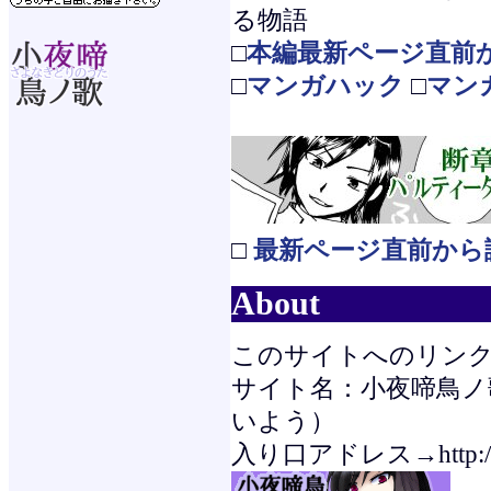
る物語
□
本編最新ページ直前
□
マンガハック
□
マン
□
最新ページ直前から
About
このサイトへのリンク
サイト名：小夜啼鳥ノ歌
いよう）
入り口アドレス→http://yor