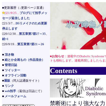
■更新履歴（↓更新ページ直通）
□21/9/25…
ブログにて拍手メッ
セージ返信しました
□21/3/7…
DSリメイクのため更新
停止します
□20/12/30…
第五章第7節27～35
、
絵×1
□20/9/19…
第五章第7節21～26
■
頂き物
■お知らせ
：連載中のDiabolic Sy
■
絵とか企画もの（作品混合）
トも移転します。連載再開しましたらま
■
管理日誌
Contents
■
ツイッター
■
オフライン活動
■
通販
（同人誌通販サイト）
■
リンク
■
web拍手
（返信は日誌にて）
■
メールフォーム
禁断術により強大な力